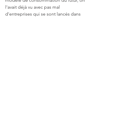
modèle de consommation du futur, on 
l'avait déjà vu avec pas mal 
d'entreprises qui se sont lancés dans 
l'abonnement et qui explosent de plus 
en plus comme Netflix, Spotify, 
Amazon et même Youtube qui a 
décidé de mettre en place une offre 
par abonnement. 
Tous ces signaux nous montrent bien 
que le système de l'abonnement, que 
ce soit pour du service ou pour des 
produits, va être réellement ancré dans 
les façons de consommer dans le futur.
Retrouvez toutes nos vidéos sur la 
thématique des box par abonnement, 
sur notre chaîne Youtube.