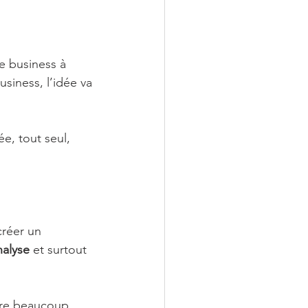
 business à 
siness, l’idée va 
e, tout seul, 
créer un 
nalyse
 et surtout 
tre beaucoup 