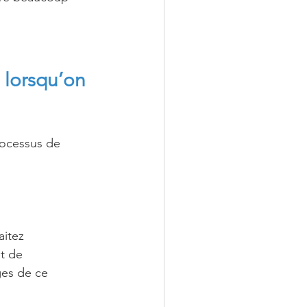
lorsqu’on 
rocessus de 
itez 
t de 
es de ce 