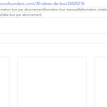
.lescofounders.com/30-idees-de-box33420218
rmation box par abonnement
formation box mensuelle
formation créat
e
idée box par abonnement